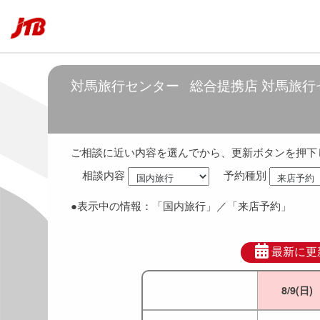
5:00
～
6:00
5:30
～
6:30
対馬旅行センター
総合提携店 対馬旅行
6:00
～
7:00
6:30
～
7:30
ご相談に近い内容を選んでから、更新ボタンを押下
相談内容
予約種別
7:00
～
8:00
●表示中の情報：
「国内旅行」
／「来店予約」
7:30
～
8:30
8:00
～
9:00
最新に更
8/9(日)
8:30
～
9:30