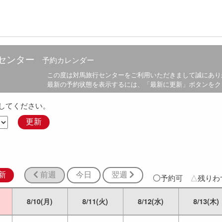
センター
予約カレンダー
この度は
対馬旅行センター
をご利用いただきまして誠にあり
最新の予約状態を表示するには、「最新に更新」ボタンをク
してください。
更新
新
前週
今日
翌週
予約可
△
残り
8/10(月)
8/11(火)
8/12(水)
8/13(木)