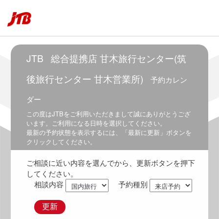
～
6:00
5:30
～
6:30
JTB
総合提携店 甘木旅行センター(筑
6:00
～
後旅行センター 甘木営業所)
予約カレン
7:00
ダー
6:30
～
この度は
JTB
をご利用いただきまして誠にありがとうござ
7:30
います。ご利用になる日時を選択してください。
最新の予約状態を表示するには、「最新に更新」ボタンを
7:00
クリックしてください。
～
8:00
ご相談に近い内容を選んでから、更新ボタンを押下
7:30
してください。
～
相談内容
予約種別
8:30
8:00
更新
～