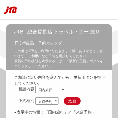
5:30
～
6:30
6:00
～
JTB
総合提携店 トラベル・エー 旅サ
7:00
ロン輪島
予約カレンダー
6:30
～
この度は
JTB
をご利用いただきまして誠にありがとうござ
7:30
います。ご利用になる日時を選択してください。
最新の予約状態を表示するには、「最新に更新」ボタンを
7:00
クリックしてください。
～
8:00
ご相談に近い内容を選んでから、更新ボタンを押下
7:30
してください。
～
相談内容
8:30
8:00
予約種別
更新
～
9:00
●表示中の情報：
「国内旅行」
／「来店予約」