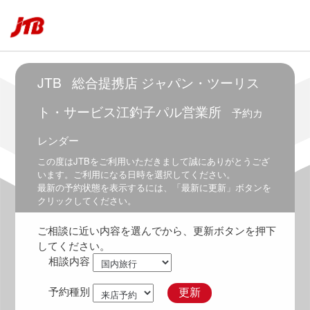
～
6:00
5:30
～
6:30
JTB
総合提携店 ジャパン・ツーリス
6:00
～
ト・サービス江釣子パル営業所
予約カ
7:00
レンダー
6:30
～
この度は
JTB
をご利用いただきまして誠にありがとうござ
7:30
います。ご利用になる日時を選択してください。
最新の予約状態を表示するには、「最新に更新」ボタンを
7:00
クリックしてください。
～
8:00
ご相談に近い内容を選んでから、更新ボタンを押下
7:30
してください。
～
相談内容
8:30
8:00
予約種別
更新
～