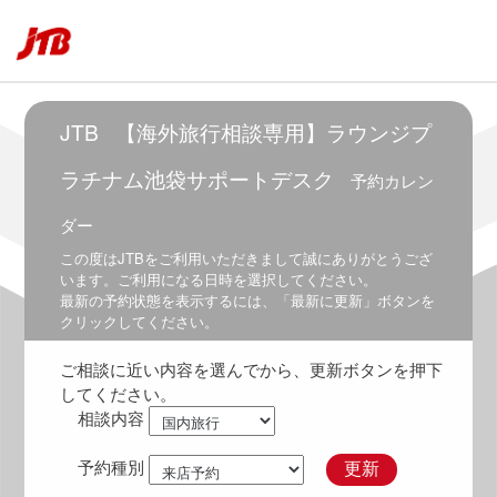
～
6:30
6:00
～
7:00
JTB
【海外旅行相談専用】ラウンジプ
6:30
～
ラチナム池袋サポートデスク
予約カレン
7:30
ダー
7:00
～
この度は
JTB
をご利用いただきまして誠にありがとうござ
8:00
います。ご利用になる日時を選択してください。
最新の予約状態を表示するには、「最新に更新」ボタンを
7:30
クリックしてください。
～
8:30
ご相談に近い内容を選んでから、更新ボタンを押下
8:00
してください。
～
相談内容
9:00
8:30
予約種別
更新
～