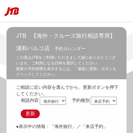
5:30
～
6:30
6:00
～
JTB
【海外・クルーズ旅行相談専用】
7:00
浦和パルコ店
予約カレンダー
6:30
～
この度は
JTB
をご利用いただきまして誠にありがとうござ
7:30
います。ご利用になる日時を選択してください。
最新の予約状態を表示するには、「最新に更新」ボタンを
7:00
クリックしてください。
～
8:00
ご相談に近い内容を選んでから、更新ボタンを押下
7:30
してください。
～
相談内容
予約種別
8:30
8:00
更新
～
9:00
●表示中の情報：
「海外旅行」
／「来店予約」