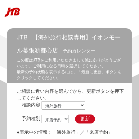
5:30
～
6:30
6:00
～
JTB
【海外旅行相談専用】イオンモー
7:00
ル幕張新都心店
予約カレンダー
6:30
～
この度は
JTB
をご利用いただきまして誠にありがとうござ
7:30
います。ご利用になる日時を選択してください。
最新の予約状態を表示するには、「最新に更新」ボタンを
7:00
クリックしてください。
～
8:00
ご相談に近い内容を選んでから、更新ボタンを押下
7:30
してください。
～
相談内容
8:30
8:00
予約種別
更新
～
9:00
●表示中の情報：
「海外旅行」
／「来店予約」