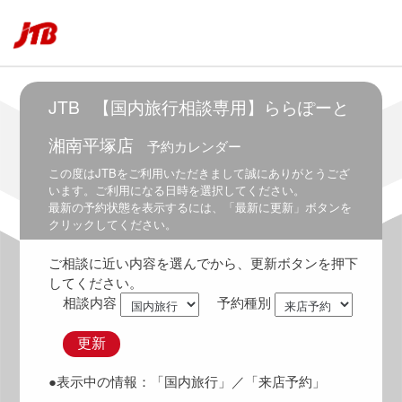
7:30
～
8:30
8:00
～
JTB
【国内旅行相談専用】ららぽーと
9:00
湘南平塚店
予約カレンダー
8:30
～
この度は
JTB
をご利用いただきまして誠にありがとうござ
9:30
います。ご利用になる日時を選択してください。
最新の予約状態を表示するには、「最新に更新」ボタンを
9:00
クリックしてください。
～
10:00
ご相談に近い内容を選んでから、更新ボタンを押下
9:30
してください。
～
相談内容
予約種別
10:30
10:00
更新
～
11:00
●表示中の情報：
「国内旅行」
／「来店予約」