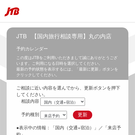
6:30
6:00
～
7:00
6:30
JTB
【国内旅行相談専用】丸の内店
～
7:30
予約カレンダー
7:00
この度は
JTB
をご利用いただきまして誠にありがとうござ
～
います。ご利用になる日時を選択してください。
8:00
最新の予約状態を表示するには、「最新に更新」ボタンを
クリックしてください。
7:30
～
ご相談に近い内容を選んでから、更新ボタンを押下
8:30
してください。
8:00
相談内容
～
9:00
予約種別
更新
8:30
～
●表示中の情報：
「国内（交通+宿泊）」
／「来店予
9:30
約」