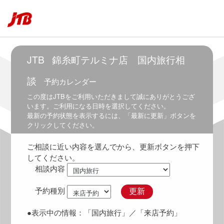
6:30
～
7:30
7:00
～
JTB
錦糸町テルミナ店 国内旅行相
8:00
談
予約カレンダー
7:30
～
この度は
JTB
をご利用いただきまして誠にありがとうござ
8:30
います。ご利用になる日時を選択してください。
最新の予約状態を表示するには、「最新に更新」ボタンを
8:00
クリックしてください。
～
9:00
ご相談に近い内容を選んでから、更新ボタンを押下
8:30
してください。
～
相談内容
9:30
9:00
予約種別
更新
～
10:00
●表示中の情報：
「国内旅行」
／「来店予約」