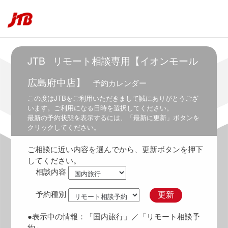
6:00
5:30
～
6:30
6:00
JTB
リモート相談専用【イオンモール
～
7:00
広島府中店】
予約カレンダー
6:30
この度は
JTB
をご利用いただきまして誠にありがとうござ
～
います。ご利用になる日時を選択してください。
7:30
最新の予約状態を表示するには、「最新に更新」ボタンを
クリックしてください。
7:00
～
ご相談に近い内容を選んでから、更新ボタンを押下
8:00
してください。
7:30
相談内容
～
8:30
予約種別
更新
8:00
～
●表示中の情報：
「国内旅行」
／「リモート相談予
9:00
約」