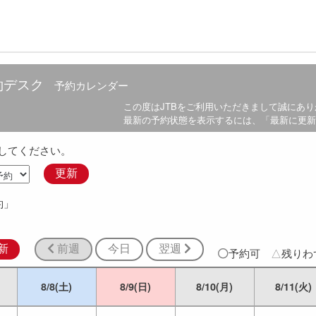
約デスク
予約カレンダー
この度は
JTB
をご利用いただきまして誠にあり
最新の予約状態を表示するには、「最新に更新
してください。
更新
約」
新
前週
今日
翌週
予約可
△
残り
8/8(土)
8/9(日)
8/10(月)
8/11(火)