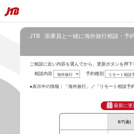
6:00
～
7:00
6:30
～
7:30
JTB
添乗員と一緒に海外旅行相談・予
7:00
～
8:00
7:30
～
8:30
ご相談に近い内容を選んでから、更新ボタンを押下
相談内容
予約種別
8:00
～
9:00
●表示中の情報：
「海外旅行」
／「リモート相談予
8:30
～
9:30
9:00
～
10:00
最新に更
8/7(金)
9:30
～
10:30