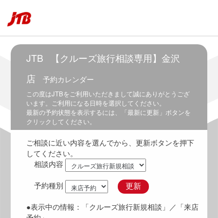
6:00
5:30
～
6:30
6:00
JTB
【クルーズ旅行相談専用】金沢
～
7:00
店
予約カレンダー
6:30
この度は
JTB
をご利用いただきまして誠にありがとうござ
～
います。ご利用になる日時を選択してください。
7:30
最新の予約状態を表示するには、「最新に更新」ボタンを
クリックしてください。
7:00
～
ご相談に近い内容を選んでから、更新ボタンを押下
8:00
してください。
7:30
相談内容
～
8:30
予約種別
更新
8:00
～
●表示中の情報：
「クルーズ旅行新規相談」
／「来店
9:00
予約」