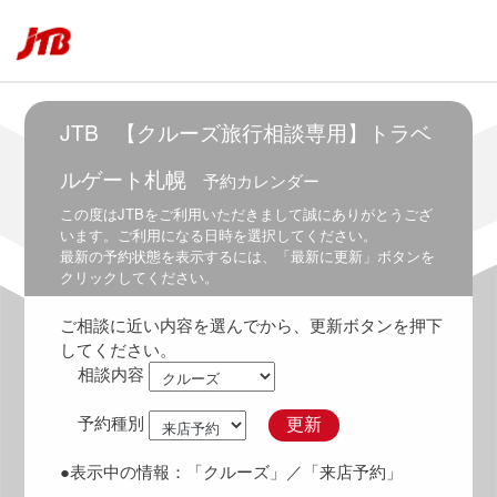
5:30
～
7:00
6:00
～
JTB
【クルーズ旅行相談専用】トラベ
7:30
ルゲート札幌
予約カレンダー
6:30
～
この度は
JTB
をご利用いただきまして誠にありがとうござ
8:00
います。ご利用になる日時を選択してください。
最新の予約状態を表示するには、「最新に更新」ボタンを
7:00
クリックしてください。
～
8:30
ご相談に近い内容を選んでから、更新ボタンを押下
7:30
してください。
～
相談内容
9:00
8:00
予約種別
更新
～
9:30
●表示中の情報：
「クルーズ」
／「来店予約」