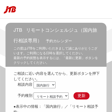
5:30
5:30
～
6:00
6:00
JTB
リモートコンシェルジュ（国内旅
～
6:30
行相談専用）
予約カレンダー
6:30
この度は
JTB
をご利用いただきまして誠にありがとうござ
～
います。ご利用になる日時を選択してください。
7:00
最新の予約状態を表示するには、「最新に更新」ボタンを
クリックしてください。
7:00
～
ご相談に近い内容を選んでから、更新ボタンを押下
7:30
してください。
7:30
相談内容
～
8:00
予約種別
更新
8:00
～
●表示中の情報：
「国内旅行」
／「リモート相談予
8:30
約」