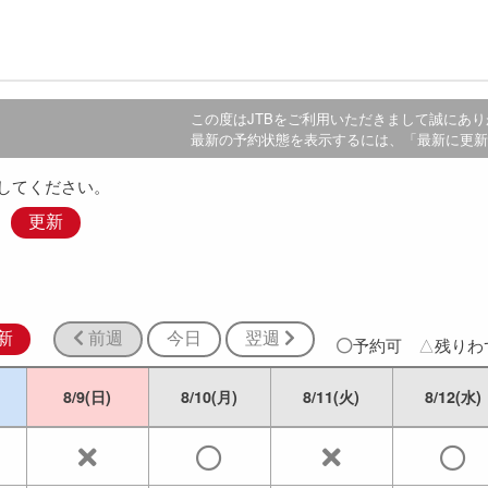
この度は
JTB
をご利用いただきまして誠にあり
最新の予約状態を表示するには、「最新に更新
してください。
更新
新
前週
今日
翌週
予約可
△
残り
8/9(日)
8/10(月)
8/11(火)
8/12(水)