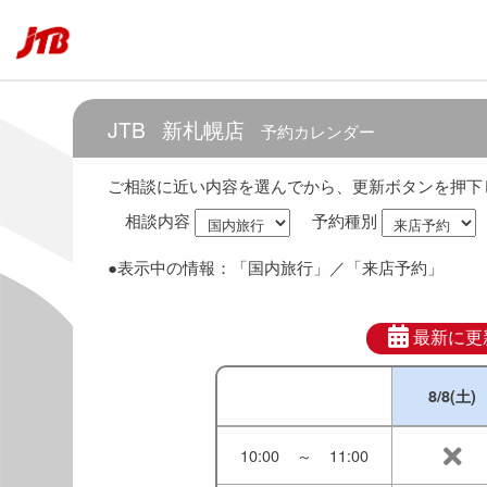
6:30
～
7:30
7:00
～
8:00
JTB
新札幌店
予約カレンダー
7:30
～
8:30
ご相談に近い内容を選んでから、更新ボタンを押下
相談内容
予約種別
8:00
～
9:00
●表示中の情報：
「国内旅行」
／「来店予約」
8:30
～
9:30
9:00
～
10:00
最新に更
8/8(土)
9:30
～
10:30
10:00
～
11:00