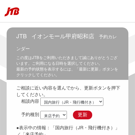
6:00
5:30
～
6:30
6:00
JTB
イオンモール甲府昭和店
予約カレ
～
7:00
ンダー
6:30
この度は
JTB
をご利用いただきまして誠にありがとうござ
～
います。ご利用になる日時を選択してください。
7:30
最新の予約状態を表示するには、「最新に更新」ボタンを
クリックしてください。
7:00
～
ご相談に近い内容を選んでから、更新ボタンを押下
8:00
してください。
7:30
相談内容
～
8:30
予約種別
更新
8:00
～
●表示中の情報：
「国内旅行（JR・飛行機付き）」
9:00
／「来店予約」