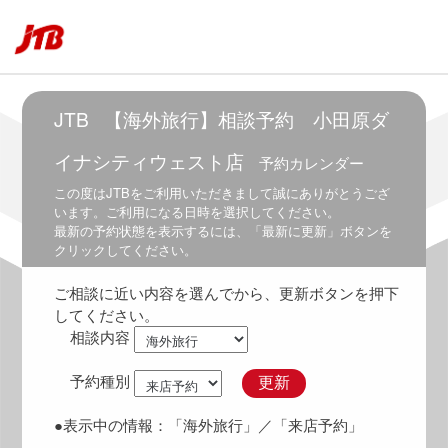
6:30
～
8:00
7:00
～
JTB
【海外旅行】相談予約 小田原ダ
8:30
イナシティウェスト店
予約カレンダー
7:30
～
この度は
JTB
をご利用いただきまして誠にありがとうござ
9:00
います。ご利用になる日時を選択してください。
最新の予約状態を表示するには、「最新に更新」ボタンを
8:00
クリックしてください。
～
9:30
ご相談に近い内容を選んでから、更新ボタンを押下
8:30
してください。
～
相談内容
10:00
9:00
予約種別
更新
～
10:30
●表示中の情報：
「海外旅行」
／「来店予約」