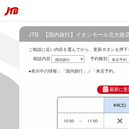
6:30
～
7:30
7:00
～
8:00
JTB
【国内旅行】イオンモール北大路
7:30
～
8:30
ご相談に近い内容を選んでから、更新ボタンを押下
相談内容
予約種別
8:00
～
9:00
●表示中の情報：
「国内旅行」
／「来店予約」
8:30
～
9:30
9:00
～
10:00
最新に更
8/8(土)
9:30
～
10:30
10:00
～
11:00