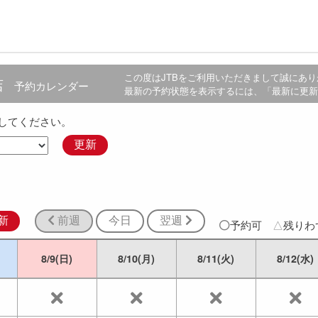
この度は
JTB
をご利用いただきまして誠にあり
店
予約カレンダー
最新の予約状態を表示するには、「最新に更新
してください。
更新
新
前週
今日
翌週
予約可
△
残り
8/9(日)
8/10(月)
8/11(火)
8/12(水)