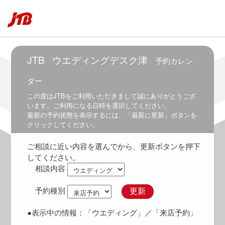
5:30
～
7:30
6:00
～
JTB
ウエディングデスク津
予約カレン
8:00
ダー
6:30
～
この度は
JTB
をご利用いただきまして誠にありがとうござ
8:30
います。ご利用になる日時を選択してください。
最新の予約状態を表示するには、「最新に更新」ボタンを
7:00
クリックしてください。
～
9:00
ご相談に近い内容を選んでから、更新ボタンを押下
7:30
してください。
～
相談内容
9:30
8:00
予約種別
更新
～
10:00
●表示中の情報：
「ウエディング」
／「来店予約」