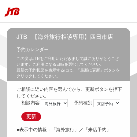
5:30
～
7:00
6:00
～
JTB
【海外旅行相談専用】四日市店
7:30
予約カレンダー
6:30
～
この度は
JTB
をご利用いただきまして誠にありがとうござ
8:00
います。ご利用になる日時を選択してください。
最新の予約状態を表示するには、「最新に更新」ボタンを
7:00
クリックしてください。
～
8:30
ご相談に近い内容を選んでから、更新ボタンを押下
7:30
してください。
～
相談内容
予約種別
9:00
8:00
更新
～
9:30
●表示中の情報：
「海外旅行」
／「来店予約」