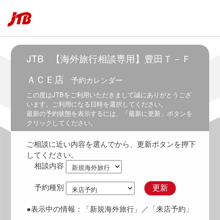
5:30
～
6:30
6:00
～
JTB
【海外旅行相談専用】豊田Ｔ－Ｆ
7:00
ＡＣＥ店
予約カレンダー
6:30
～
この度は
JTB
をご利用いただきまして誠にありがとうござ
7:30
います。ご利用になる日時を選択してください。
最新の予約状態を表示するには、「最新に更新」ボタンを
7:00
クリックしてください。
～
8:00
ご相談に近い内容を選んでから、更新ボタンを押下
7:30
してください。
～
相談内容
8:30
8:00
予約種別
更新
～
9:00
●表示中の情報：
「新規海外旅行」
／「来店予約」