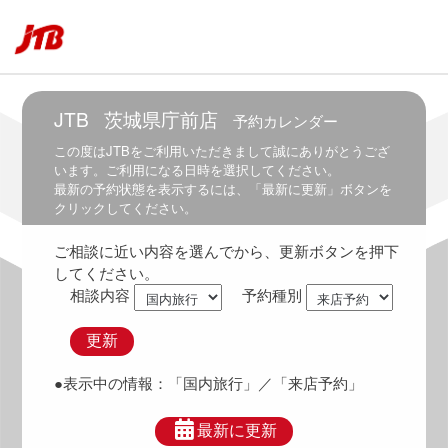
6:30
6:00
～
7:00
JTB
茨城県庁前店
予約カレンダー
6:30
～
この度は
JTB
をご利用いただきまして誠にありがとうござ
7:30
います。ご利用になる日時を選択してください。
最新の予約状態を表示するには、「最新に更新」ボタンを
7:00
クリックしてください。
～
8:00
ご相談に近い内容を選んでから、更新ボタンを押下
7:30
してください。
～
相談内容
予約種別
8:30
8:00
更新
～
9:00
●表示中の情報：
「国内旅行」
／「来店予約」
8:30
～
最新に更新