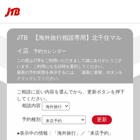
5:30
～
7:00
6:00
～
JTB
【海外旅行相談専用】北千住マル
7:30
イ店
予約カレンダー
6:30
～
この度は
JTB
をご利用いただきまして誠にありがとうござ
8:00
います。ご利用になる日時を選択してください。
最新の予約状態を表示するには、「最新に更新」ボタンを
7:00
クリックしてください。
～
8:30
ご相談に近い内容を選んでから、更新ボタンを押下
7:30
してください。
～
相談内容
9:00
8:00
予約種別
更新
～
9:30
●表示中の情報：
「海外旅行」
／「来店予約」