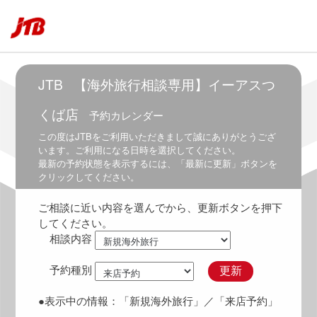
5:30
～
6:30
6:00
～
JTB
【海外旅行相談専用】イーアスつ
7:00
くば店
予約カレンダー
6:30
～
この度は
JTB
をご利用いただきまして誠にありがとうござ
7:30
います。ご利用になる日時を選択してください。
最新の予約状態を表示するには、「最新に更新」ボタンを
7:00
クリックしてください。
～
8:00
ご相談に近い内容を選んでから、更新ボタンを押下
7:30
してください。
～
相談内容
8:30
8:00
予約種別
更新
～
9:00
●表示中の情報：
「新規海外旅行」
／「来店予約」