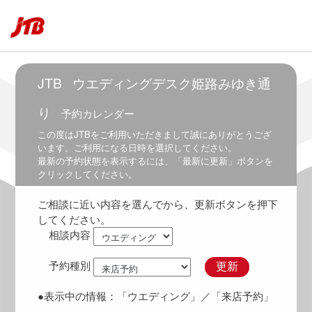
5:30
～
6:30
6:00
～
JTB
ウエディングデスク姫路みゆき通
7:00
り
予約カレンダー
6:30
～
この度は
JTB
をご利用いただきまして誠にありがとうござ
7:30
います。ご利用になる日時を選択してください。
最新の予約状態を表示するには、「最新に更新」ボタンを
7:00
クリックしてください。
～
8:00
ご相談に近い内容を選んでから、更新ボタンを押下
7:30
してください。
～
相談内容
8:30
8:00
予約種別
更新
～
9:00
●表示中の情報：
「ウエディング」
／「来店予約」