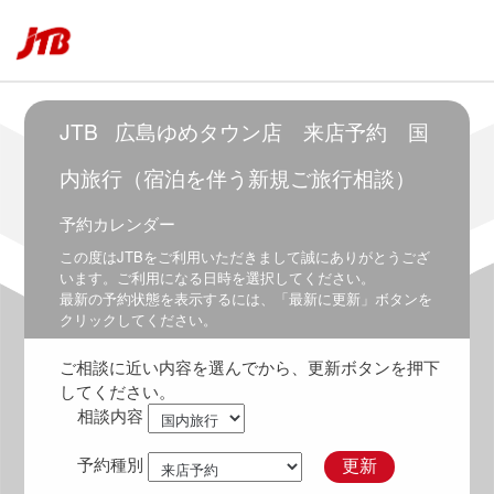
～
6:00
5:30
～
6:30
JTB
広島ゆめタウン店 来店予約 国
6:00
～
内旅行（宿泊を伴う新規ご旅行相談）
7:00
予約カレンダー
6:30
～
この度は
JTB
をご利用いただきまして誠にありがとうござ
7:30
います。ご利用になる日時を選択してください。
最新の予約状態を表示するには、「最新に更新」ボタンを
7:00
クリックしてください。
～
8:00
ご相談に近い内容を選んでから、更新ボタンを押下
7:30
してください。
～
相談内容
8:30
8:00
予約種別
更新
～