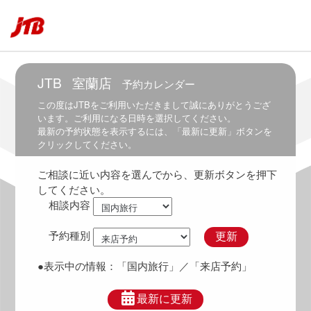
6:30
6:00
～
7:00
JTB
室蘭店
予約カレンダー
6:30
～
この度は
JTB
をご利用いただきまして誠にありがとうござ
7:30
います。ご利用になる日時を選択してください。
最新の予約状態を表示するには、「最新に更新」ボタンを
7:00
クリックしてください。
～
8:00
ご相談に近い内容を選んでから、更新ボタンを押下
7:30
してください。
～
相談内容
8:30
8:00
予約種別
更新
～
9:00
●表示中の情報：
「国内旅行」
／「来店予約」
8:30
～
最新に更新