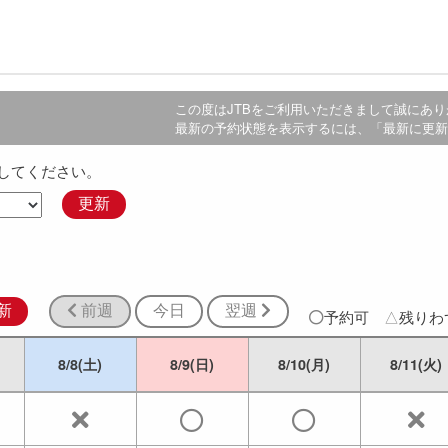
この度は
JTB
をご利用いただきまして誠にあり
最新の予約状態を表示するには、「最新に更新
してください。
更新
新
前週
今日
翌週
予約可
△
残り
8/8(土)
8/9(日)
8/10(月)
8/11(火)