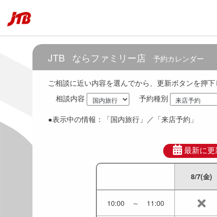
6:30
～
7:30
7:00
～
8:00
JTB
ならファミリー店
予約カレンダー
7:30
～
8:30
ご相談に近い内容を選んでから、更新ボタンを押下
相談内容
予約種別
8:00
～
9:00
●表示中の情報：
「国内旅行」
／「来店予約」
8:30
～
9:30
9:00
～
10:00
最新に更
8/7(金)
9:30
～
10:30
10:00
～
11:00