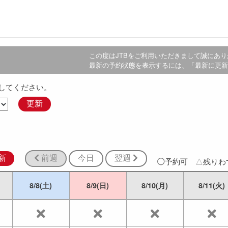
この度は
JTB
をご利用いただきまして誠にあり
最新の予約状態を表示するには、「最新に更新
してください。
更新
新
前週
今日
翌週
予約可
△
残り
8/8(土)
8/9(日)
8/10(月)
8/11(火)