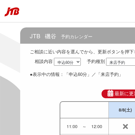
7:30
～
8:30
8:00
～
9:00
JTB
磯谷
予約カレンダー
8:30
～
9:30
ご相談に近い内容を選んでから、更新ボタンを押下
相談内容
予約種別
9:00
～
10:00
●表示中の情報：
「申込60分」
／「来店予約」
9:30
～
10:30
10:00
～
11:00
最新に更
8/8(土)
10:30
～
11:30
11:00
～
12:00