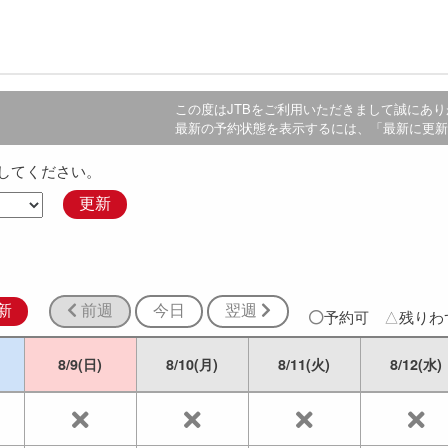
この度は
JTB
をご利用いただきまして誠にあり
最新の予約状態を表示するには、「最新に更新
してください。
更新
新
前週
今日
翌週
予約可
△
残り
8/9(日)
8/10(月)
8/11(火)
8/12(水)