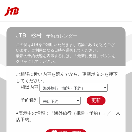
～
7:30
6:00
～
8:00
JTB
杉村
予約カレンダー
6:30
この度は
JTB
をご利用いただきまして誠にありがとうござ
～
います。ご利用になる日時を選択してください。
8:30
最新の予約状態を表示するには、「最新に更新」ボタンを
クリックしてください。
7:00
～
ご相談に近い内容を選んでから、更新ボタンを押下
9:00
してください。
7:30
相談内容
～
9:30
予約種別
更新
8:00
～
●表示中の情報：
「海外旅行（相談・予約）」
／「来
10:00
店予約」
8:30