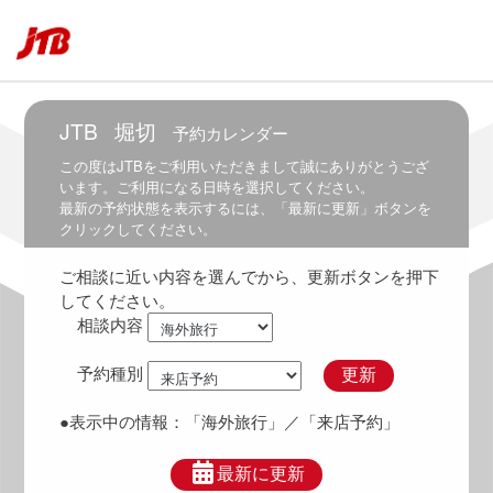
7:00
6:00
～
7:30
JTB
堀切
予約カレンダー
6:30
～
この度は
JTB
をご利用いただきまして誠にありがとうござ
8:00
います。ご利用になる日時を選択してください。
最新の予約状態を表示するには、「最新に更新」ボタンを
7:00
クリックしてください。
～
8:30
ご相談に近い内容を選んでから、更新ボタンを押下
7:30
してください。
～
相談内容
9:00
8:00
予約種別
更新
～
9:30
●表示中の情報：
「海外旅行」
／「来店予約」
8:30
～
最新に更新