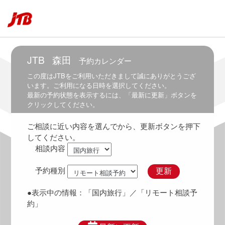
～
6:00
6:00
～
6:30
JTB
森田
予約カレンダー
6:30
この度は
JTB
をご利用いただきまして誠にありがとうござ
～
います。ご利用になる日時を選択してください。
7:00
最新の予約状態を表示するには、「最新に更新」ボタンを
クリックしてください。
7:00
～
ご相談に近い内容を選んでから、更新ボタンを押下
7:30
してください。
7:30
相談内容
～
8:00
予約種別
更新
8:00
～
●表示中の情報：
「国内旅行」
／「リモート相談予
8:30
約」
8:30