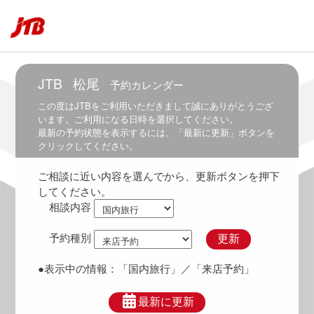
5:30
5:00
～
6:00
JTB
松尾
予約カレンダー
5:30
～
この度は
JTB
をご利用いただきまして誠にありがとうござ
6:30
います。ご利用になる日時を選択してください。
最新の予約状態を表示するには、「最新に更新」ボタンを
6:00
クリックしてください。
～
7:00
ご相談に近い内容を選んでから、更新ボタンを押下
6:30
してください。
～
相談内容
7:30
7:00
予約種別
更新
～
8:00
●表示中の情報：
「国内旅行」
／「来店予約」
7:30
～
最新に更新