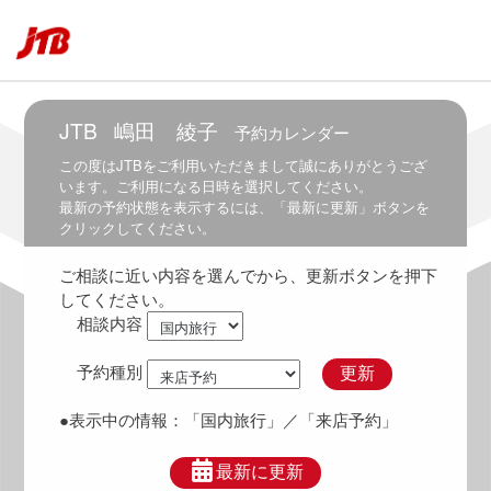
7:30
7:00
～
8:00
JTB
嶋田 綾子
予約カレンダー
7:30
～
この度は
JTB
をご利用いただきまして誠にありがとうござ
8:30
います。ご利用になる日時を選択してください。
最新の予約状態を表示するには、「最新に更新」ボタンを
8:00
クリックしてください。
～
9:00
ご相談に近い内容を選んでから、更新ボタンを押下
8:30
してください。
～
相談内容
9:30
9:00
予約種別
更新
～
10:00
●表示中の情報：
「国内旅行」
／「来店予約」
9:30
～
最新に更新