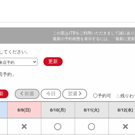
この度は
JTB
をご利用いただきまして誠にあり
最新の予約状態を表示するには、「最新に更新
してください。
更新
店予約」
新
前週
今日
翌週
予約可
△
残り
8/9(日)
8/10(月)
8/11(火)
8/12(水)