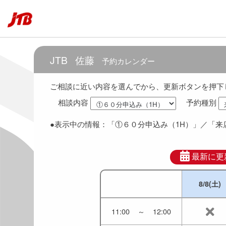
7:30
～
8:30
8:00
～
9:00
JTB
佐藤
予約カレンダー
8:30
～
9:30
ご相談に近い内容を選んでから、更新ボタンを押下
相談内容
予約種別
9:00
～
10:00
●表示中の情報：
「①６０分申込み（1H）」
／「来
9:30
～
10:30
10:00
～
11:00
最新に更
8/8(土)
10:30
～
11:30
11:00
～
12:00