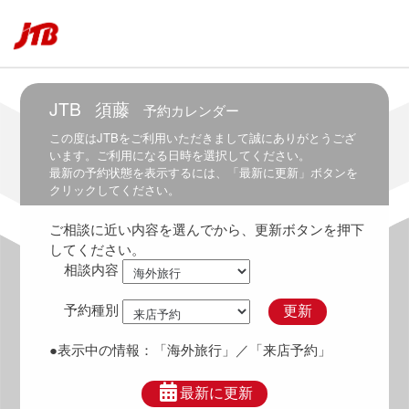
6:30
6:00
～
7:00
JTB
須藤
予約カレンダー
6:30
～
この度は
JTB
をご利用いただきまして誠にありがとうござ
7:30
います。ご利用になる日時を選択してください。
最新の予約状態を表示するには、「最新に更新」ボタンを
7:00
クリックしてください。
～
8:00
ご相談に近い内容を選んでから、更新ボタンを押下
7:30
してください。
～
相談内容
8:30
8:00
予約種別
更新
～
9:00
●表示中の情報：
「海外旅行」
／「来店予約」
8:30
～
最新に更新