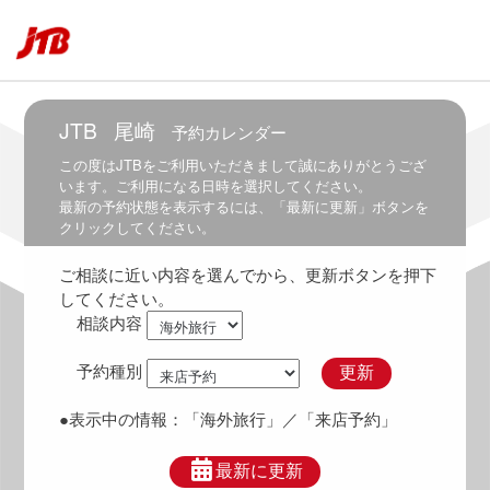
8:30
7:30
～
9:00
JTB
尾崎
予約カレンダー
8:00
～
この度は
JTB
をご利用いただきまして誠にありがとうござ
9:30
います。ご利用になる日時を選択してください。
最新の予約状態を表示するには、「最新に更新」ボタンを
8:30
クリックしてください。
～
10:00
ご相談に近い内容を選んでから、更新ボタンを押下
9:00
してください。
～
相談内容
10:30
9:30
予約種別
更新
～
11:00
●表示中の情報：
「海外旅行」
／「来店予約」
10:00
～
最新に更新