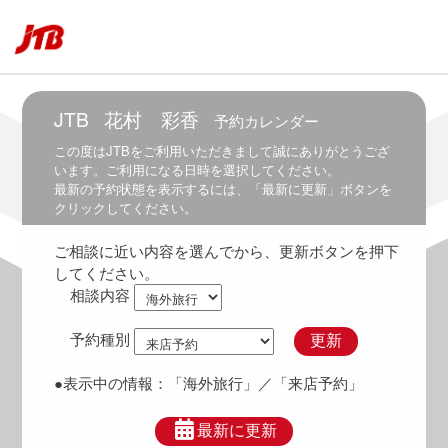
7:00
6:00
～
7:30
JTB
花村 彩香
予約カレンダー
6:30
～
この度は
JTB
をご利用いただきまして誠にありがとうござ
8:00
います。ご利用になる日時を選択してください。
最新の予約状態を表示するには、「最新に更新」ボタンを
7:00
クリックしてください。
～
8:30
ご相談に近い内容を選んでから、更新ボタンを押下
7:30
してください。
～
相談内容
9:00
8:00
予約種別
更新
～
9:30
●表示中の情報：
「海外旅行」
／「来店予約」
8:30
～
最新に更新