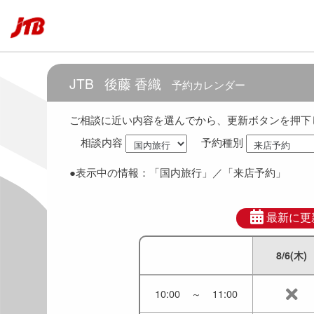
6:30
～
7:30
7:00
～
8:00
JTB
後藤 香織
予約カレンダー
7:30
～
8:30
ご相談に近い内容を選んでから、更新ボタンを押下
相談内容
予約種別
8:00
～
9:00
●表示中の情報：
「国内旅行」
／「来店予約」
8:30
～
9:30
9:00
～
10:00
最新に更
8/6(木)
9:30
～
10:30
10:00
～
11:00