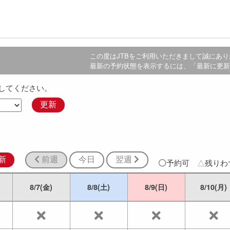
この度は
JTB
をご利用いただきまして誠にあり
最新の予約状態を表示するには、「最新に更新
してください。
更新
新
前週
今日
翌週
予約可
△
残り
8/7(金)
8/8(土)
8/9(日)
8/10(月)